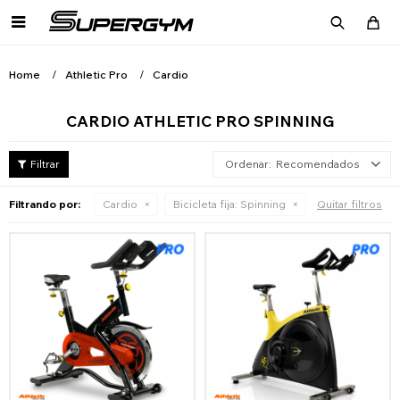

Home
Athletic Pro
Cardio
CARDIO ATHLETIC PRO SPINNING
Recomendados
Filtrando por:
Cardio
Bicicleta fija:
Spinning
Quitar filtros