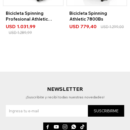
Bicicleta Spinning
Bicicleta Spinning
Profesional Athletic
Athletic 7800Bs
7000Bs
USD
1.031,99
USD
779,40
USD
1.299,00
USD
1.289,99
NEWSLETTER
¡Suscribite y recibí todas nuestras novedades!
SUSCRIBIRME




