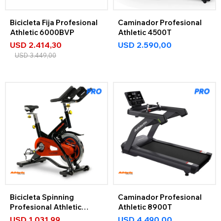
Bicicleta Fija Profesional
Caminador Profesional
Athletic 6000BVP
Athletic 4500T
USD
2.414,30
USD
2.590,00
USD
3.449,00
Bicicleta Spinning
Caminador Profesional
Profesional Athletic
Athletic 8900T
7000Bs
USD
1.031,99
USD
4.490,00