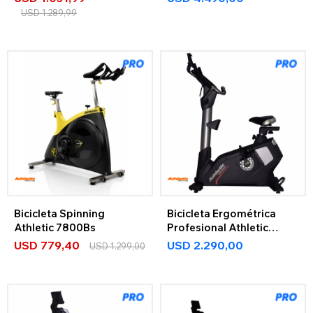
USD
1.289,99
Bicicleta Spinning
Bicicleta Ergométrica
Athletic 7800Bs
Profesional Athletic
5900BV
USD
779,40
USD
2.290,00
USD
1.299,00