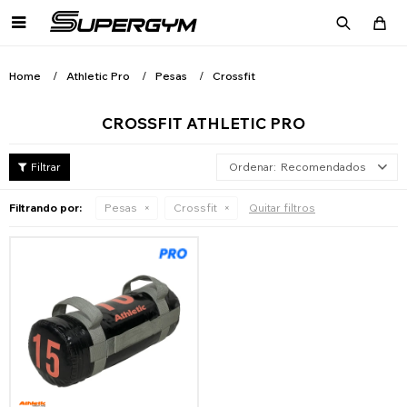

Home
Athletic Pro
Pesas
Crossfit
CROSSFIT ATHLETIC PRO
Recomendados
Filtrando por:
Pesas
Crossfit
Quitar filtros