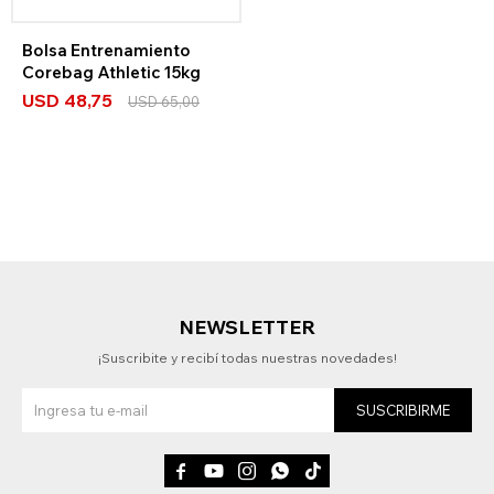
Bolsa Entrenamiento
Corebag Athletic 15kg
USD
48,75
USD
65,00
NEWSLETTER
¡Suscribite y recibí todas nuestras novedades!
SUSCRIBIRME




