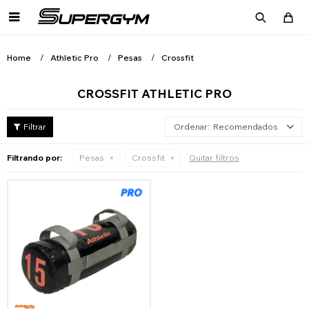

Home
Athletic Pro
Pesas
Crossfit
CROSSFIT ATHLETIC PRO
Recomendados
Filtrando por:
Pesas
Crossfit
Quitar filtros