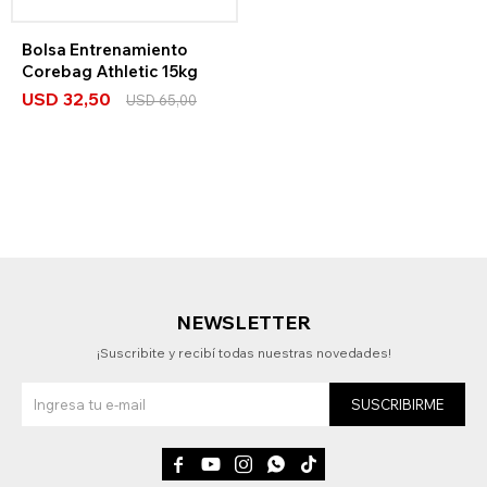
Bolsa Entrenamiento
Corebag Athletic 15kg
USD
32,50
USD
65,00
NEWSLETTER
¡Suscribite y recibí todas nuestras novedades!
SUSCRIBIRME




