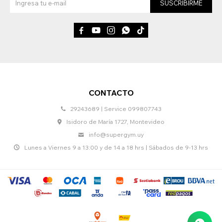
SUSCRIBIRME





CONTACTO
29243689 | Service 099807743
Isidoro de María 1727, Montevideo
info@supergym.uy
Lunes a Viernes 9 a 13:00 y de 14 a 18 hrs | Sábados de 9-13 hrs