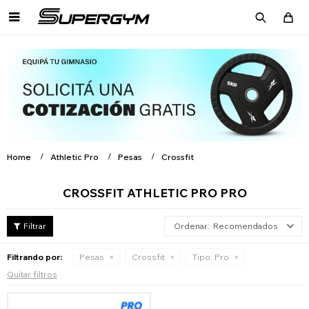

Home
Athletic Pro
Pesas
Crossfit
CROSSFIT ATHLETIC PRO PRO
Recomendados
Filtrando por:
Pesas
Crossfit
Tipo:
Pro
Quitar filtros