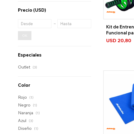
Precio
(USD)
Kit de Entre
Funcional pa
OK
Athletic
USD
20,80
Especiales
Outlet
(3)
Color
Rojo
(1)
Negro
(1)
Naranja
(1)
Azul
(3)
Diseño
(1)