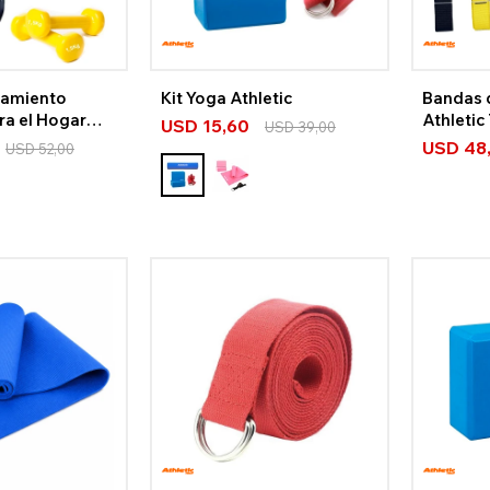
namiento
Kit Yoga Athletic
Bandas 
ra el Hogar
Athletic
USD
15,60
USD
39,00
USD
48
USD
52,00