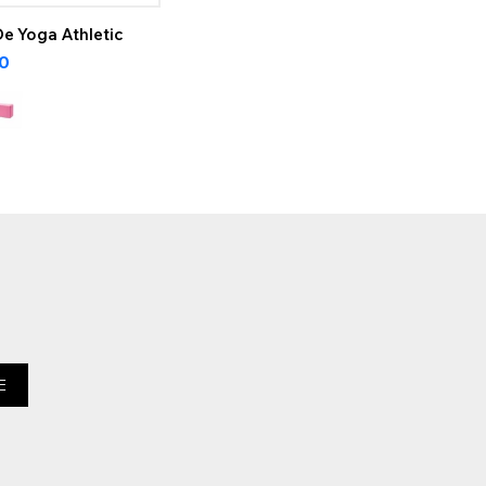
e Yoga Athletic
50
E