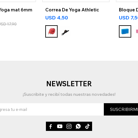
 Yoga mat 6mm
Correa De Yoga Athletic
Bloque D
USD
4,50
USD
7,
USD
17,90
NEWSLETTER
¡Suscribite y recibí todas nuestras novedades!
SUSCRIBIRM




