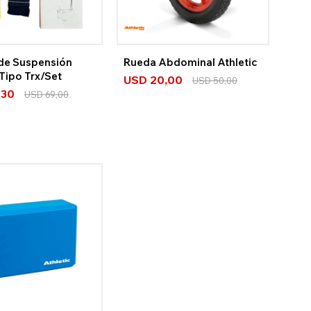
de Suspensión
Rueda Abdominal Athletic
 Tipo Trx/Set
USD
20,00
USD
50,00
,30
USD
69,00