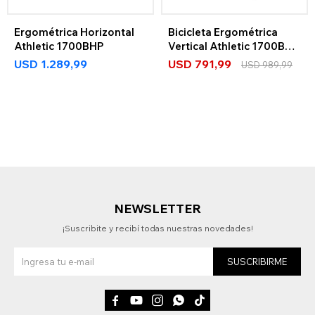
Ergométrica Horizontal
Bicicleta Ergométrica
Athletic 1700BHP
Vertical Athletic 1700BVP
Bluetooth
USD
1.289,99
USD
791,99
USD
989,99
NEWSLETTER
¡Suscribite y recibí todas nuestras novedades!
SUSCRIBIRME




