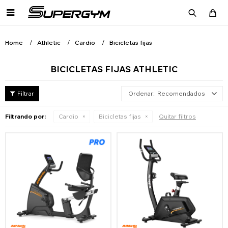

Home
Athletic
Cardio
Bicicletas fijas
BICICLETAS FIJAS ATHLETIC
Recomendados
Filtrando por:
Cardio
Bicicletas fijas
Quitar filtros