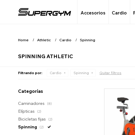
Accesorios
Cardio
Home
Athletic
Cardio
Spinning
SPINNING ATHLETIC
Filtrando por:
Cardio
Spinning
Quitar filtros
Categorías
Caminadores
(8)
Elípticas
(2)
Bicicletas fijas
(2)
Spinning
(2)