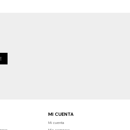
E
MI CUENTA
Mi cuenta
mpra
Mis compras