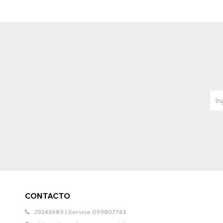
CONTACTO
29243689 | Service 099807743