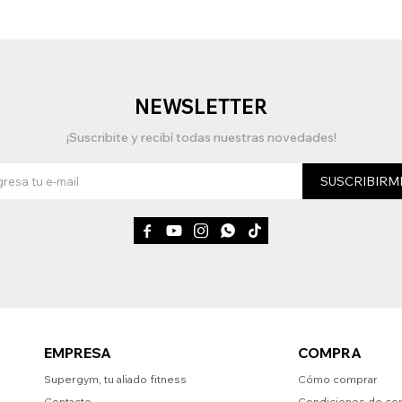
NEWSLETTER
¡Suscribite y recibí todas nuestras novedades!
SUSCRIBIRM





EMPRESA
COMPRA
Supergym, tu aliado fitness
Cómo comprar
Contacto
Condiciones de co