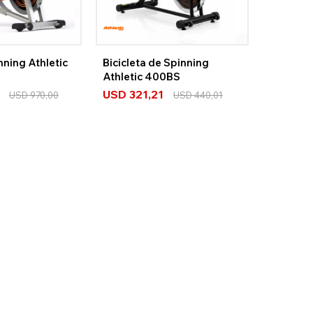
nning Athletic
Bicicleta de Spinning
Athletic 400BS
USD
321,21
USD
970,00
USD
440,01