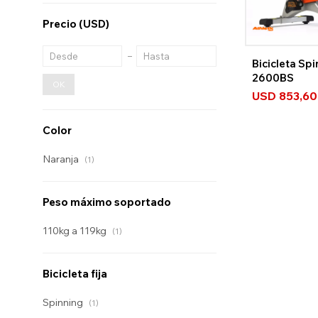
Precio
(USD)
Bicicleta Spi
2600BS
OK
USD
853,60
Color
Naranja
(1)
Peso máximo soportado
110kg a 119kg
(1)
Bicicleta fija
Spinning
(1)