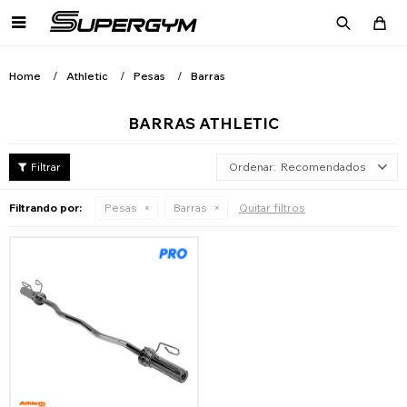

Home
Athletic
Pesas
Barras
BARRAS ATHLETIC
Recomendados
Filtrando por:
Pesas
Barras
Quitar filtros