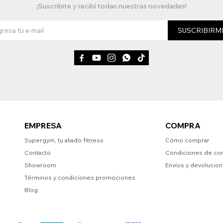
¡Suscribite y recibí todas nuestras novedades!
SUSCRIBIRM





EMPRESA
COMPRA
Supergym, tu aliado fitness
Cómo comprar
Contacto
Condiciones de co
Showroom
Envíos y devolucio
Términos y condiciones promociones
Blog