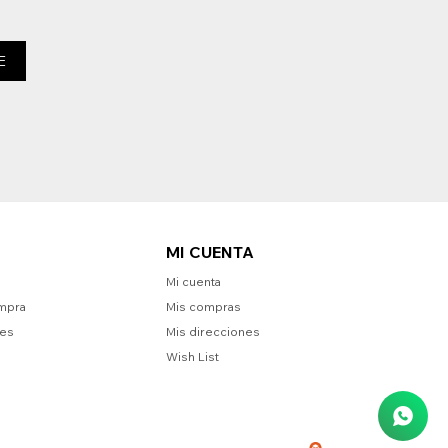
E
MI CUENTA
Mi cuenta
mpra
Mis compras
nes
Mis direcciones
Wish List