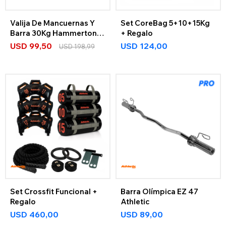
Valija De Mancuernas Y
Set CoreBag 5+10+15Kg
Barra 30Kg Hammertone
+ Regalo
Athletic
USD
99,50
USD
124,00
USD
198,99
Set Crossfit Funcional +
Barra Olímpica EZ 47
Regalo
Athletic
USD
460,00
USD
89,00