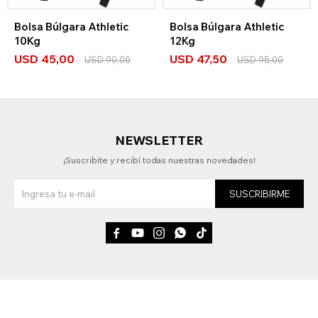
Bolsa Búlgara Athletic
Bolsa Búlgara Athletic
10Kg
12Kg
USD
45,00
USD
47,50
USD
90,00
USD
95,00
NEWSLETTER
¡Suscribite y recibí todas nuestras novedades!
SUSCRIBIRME




