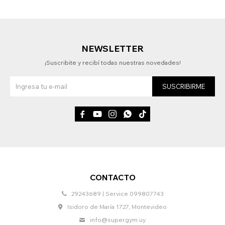
NEWSLETTER
¡Suscribite y recibí todas nuestras novedades!
SUSCRIBIRME





CONTACTO
29243689 | Service 099807743
Isidoro de María 1727, Montevideo
info@supergym.uy