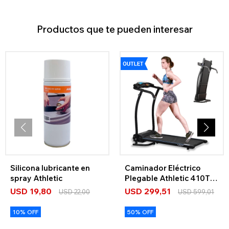
Productos que te pueden interesar
Silicona lubricante en
Caminador Eléctrico
spray Athletic
Plegable Athletic 410T
OUTLET
USD
19,80
USD
299,51
USD
22,00
USD
599,01
10% OFF
50% OFF