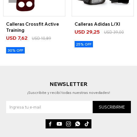
Calleras Crossfit Active
Calleras Adidas L/Xl
Training
USD
29,25
USD
39,00
USD
7,62
USD
10,89
25% OFF
30% OFF
NEWSLETTER
¡Suscribite y recibí todas nuestras novedades!
SUSCRIBIRME




