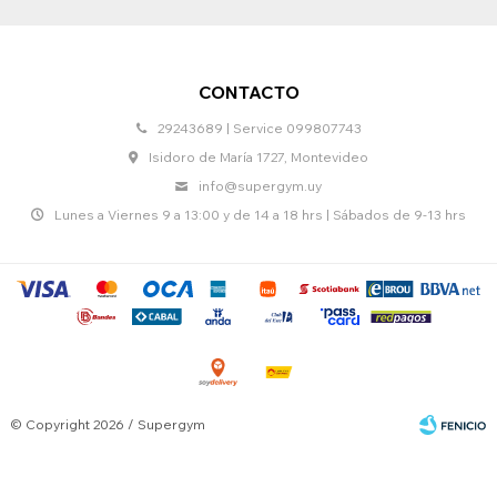
CONTACTO
29243689 | Service 099807743
Isidoro de María 1727, Montevideo
info@supergym.uy
Lunes a Viernes 9 a 13:00 y de 14 a 18 hrs | Sábados de 9-13 hrs
© Copyright 2026 / Supergym