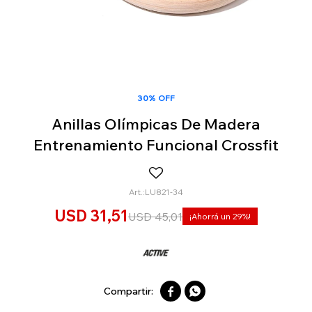
30% OFF
Anillas Olímpicas De Madera
Entrenamiento Funcional Crossfit
LU821-34
USD
31,51
USD
45,01
29

