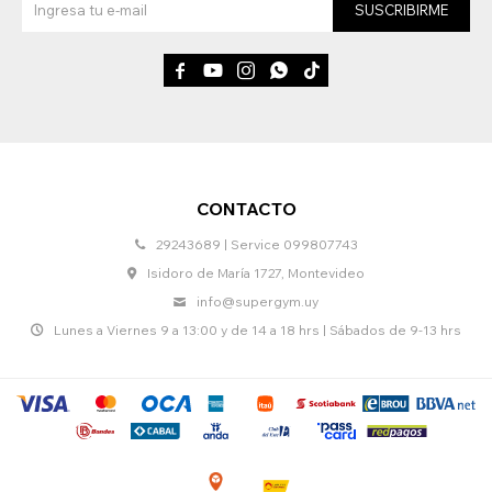
SUSCRIBIRME





CONTACTO
29243689 | Service 099807743
Isidoro de María 1727, Montevideo
info@supergym.uy
Lunes a Viernes 9 a 13:00 y de 14 a 18 hrs | Sábados de 9-13 hrs