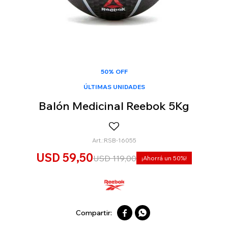
50% OFF
ÚLTIMAS UNIDADES
Balón Medicinal Reebok 5Kg
RSB-16055
USD
59,50
USD
119,00
50

