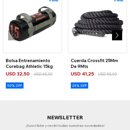
Bolsa Entrenamiento
Cuerda Crossfit 25Mm
Corebag Athletic 15kg
De 9Mts
USD
32,50
USD
41,25
USD
65,00
USD
55,00
50% OFF
25% OFF
NEWSLETTER
¡Suscribite y recibí todas nuestras novedades!