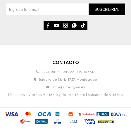
SUSCRIBIRME





CONTACTO
29243689 | Service 099807743
Isidoro de María 1727, Montevideo
info@supergym.uy
Lunes a Viernes 9 a 13:00 y de 14 a 18 hrs | Sábados de 9-13 hrs