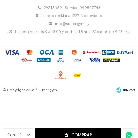
29243689 | Service 099807743
Isidoro de María 1727, Montevideo
info@supergym.uy
Lunes a Viernes 9 a 13:00 y de 14 a 18 hrs | Sábados de 9-13 hrs
© Copyright 2026 / Supergym
Fenicio
1
COMPRAR