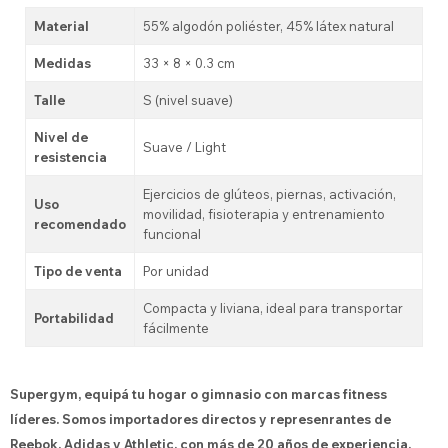
Material
55% algodón poliéster, 45% látex natural
Medidas
33 × 8 × 0.3 cm
Talle
S (nivel suave)
Nivel de
Suave / Light
resistencia
Ejercicios de glúteos, piernas, activación,
Uso
movilidad, fisioterapia y entrenamiento
recomendado
funcional
Tipo de venta
Por unidad
Compacta y liviana, ideal para transportar
Portabilidad
fácilmente
Supergym, equipá tu hogar o gimnasio con marcas fitness
líderes. Somos importadores directos y represenrantes de
Reebok, Adidas y Athletic, con más de 20 años de experiencia.