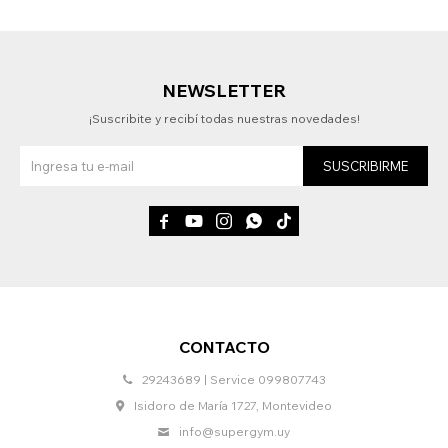
NEWSLETTER
¡Suscribite y recibí todas nuestras novedades!
SUSCRIBIRME





CONTACTO
29243689 | Service 099807743
Isidoro de María 1727, Montevideo
info@supergym.uy