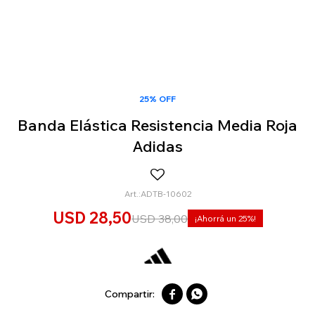
25% OFF
Banda Elástica Resistencia Media Roja
Adidas
ADTB-10602
USD
28,50
USD
38,00
25

