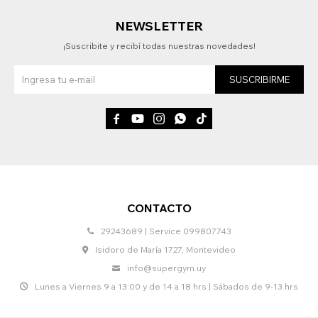
NEWSLETTER
¡Suscribite y recibí todas nuestras novedades!
SUSCRIBIRME





CONTACTO
29243689 | Service 099807743
Isidoro de María 1727, Montevideo
info@supergym.uy
Lunes a Viernes 9 a 13:00 y de 14 a 18 hrs | Sábados de 9-13 hrs