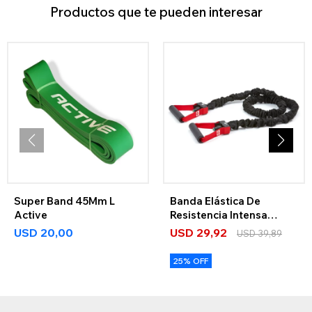
Productos que te pueden interesar
Super Band 45Mm L
Banda Elástica De
Active
Resistencia Intensa
Adidas
USD
20,00
USD
29,92
USD
39,89
25% OFF