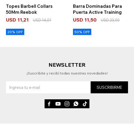
Topes Barbell Collars
Barra Dominadas Para
50Mm Reebok
Puerta Active Training
USD
11,21
USD
11,50
USD
14,01
USD
23,00
20% OFF
50% OFF
NEWSLETTER
¡Suscribite y recibí todas nuestras novedades!
SUSCRIBIRME




