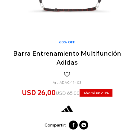
60% OFF
Barra Entrenamiento Multifunción
Adidas
ADAC-11403
USD
26,00
USD
65,00
60

