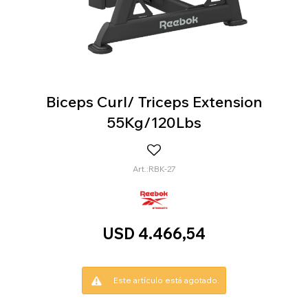
Biceps Curl/ Triceps Extension
55Kg/120Lbs
RBK-27
USD
4.466,54
Este artículo está agotado.