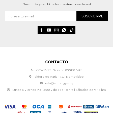
¡Suscribite y recibí todas nuestras novedades!
SUSCRIBIRME





CONTACTO
29243689 | Service 099807743
Isidoro de María 1727, Montevideo
info@supergym.uy
Lunes a Viernes 9 a 13:00 y de 14 a 18 hrs | Sábados de 9-13 hrs