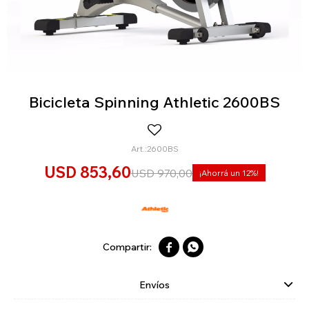
Bicicleta Spinning Athletic 2600BS
2600BS
USD
853,60
USD
970,00
12


Envíos