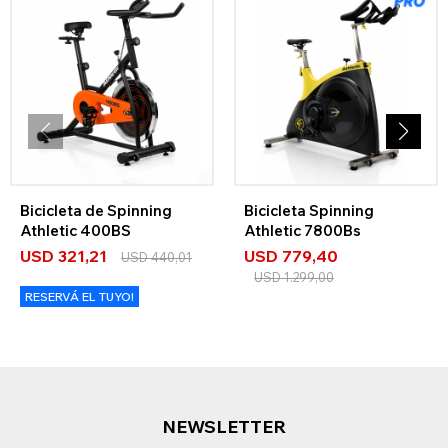
Bicicleta de Spinning
Bicicleta Spinning
Athletic 400BS
Athletic 7800Bs
USD
321,21
USD
779,40
USD
440,01
USD
1.299,00
RESERVÁ EL TUYO!
NEWSLETTER