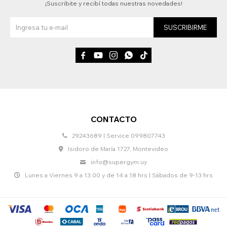
¡Suscribite y recibí todas nuestras novedades!
SUSCRIBIRME





CONTACTO
29243689 | Service 099807743
Isidoro de María 1727, Montevideo
info@supergym.uy
Lunes a Viernes 9 a 13:00 y de 14 a 18 hrs | Sábados de 9-13 hrs