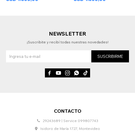
NEWSLETTER
¡Suscribite y recibí todas nuestras novedades!
SUSCRIBIRME





CONTACTO
29243689 | Service 099807743
Isidoro de María 1727, Montevideo