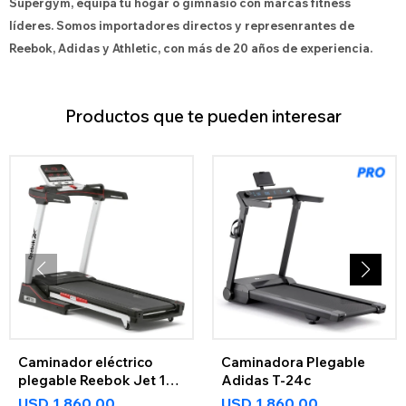
Supergym, equipá tu hogar o gimnasio con marcas fitness
líderes. Somos importadores directos y represenrantes de
Reebok, Adidas y Athletic, con más de 20 años de experiencia.
Productos que te pueden interesar
Caminador eléctrico
Caminadora Plegable
plegable Reebok Jet 100
Adidas T-24c
Serie+ Bluetooth
USD
1.860,00
USD
1.860,00