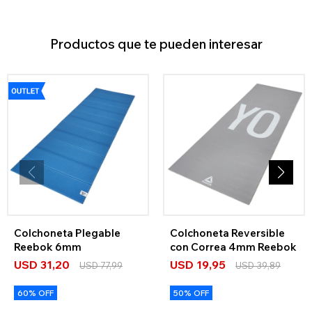
Productos que te pueden interesar
Colchoneta Plegable
Colchoneta Reversible
Reebok 6mm
con Correa 4mm Reebok
USD
31,20
USD
19,95
USD
77,99
USD
39,89
60% OFF
50% OFF