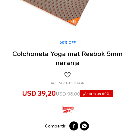
60% OFF
Colchoneta Yoga mat Reebok 5mm
naranja
RAMT-13014OR
USD
39,20
USD
98,00
60

