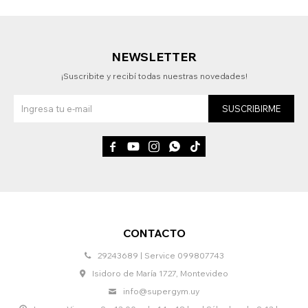
NEWSLETTER
¡Suscribite y recibí todas nuestras novedades!
SUSCRIBIRME





CONTACTO
29243689 | Service 099807743
Isidoro de María 1727, Montevideo
info@supergym.uy