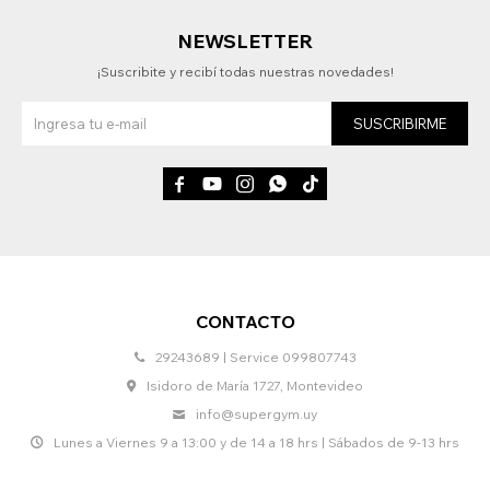
NEWSLETTER
¡Suscribite y recibí todas nuestras novedades!
SUSCRIBIRME





CONTACTO
29243689 | Service 099807743
Isidoro de María 1727, Montevideo
info@supergym.uy
Lunes a Viernes 9 a 13:00 y de 14 a 18 hrs | Sábados de 9-13 hrs