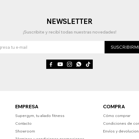
NEWSLETTER
¡Suscribite y recibí todas nuestras novedades!
SUSCRIBIRM





EMPRESA
COMPRA
Supergym, tu aliado fitness
Cómo comprar
Contacto
Condiciones de co
Showroom
Envíos y devolucio
Términos y condiciones promociones