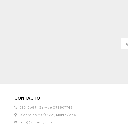
CONTACTO
29243689 | Service 099807743
Isidoro de María 1727, Montevideo
info@supergym.uy