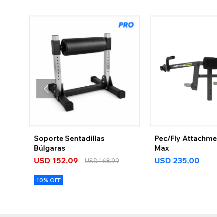
Soporte Sentadillas
Pec/Fly Attachme
Búlgaras
Max
USD
152,09
USD
235,00
USD
168,99
10% OFF