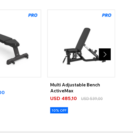
Multi Adjustable Bench
Sea
ActiveMax
Per
00
USD
485,10
US
USD
539,00
10% OFF
STO