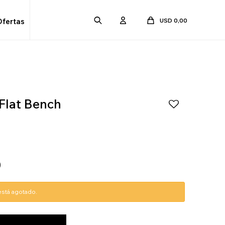
USD
0,00
Ofertas
Flat Bench
0
 está agotado.