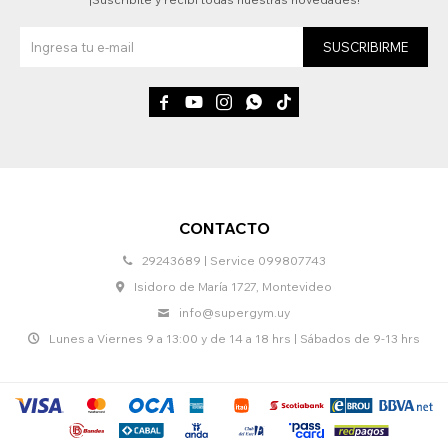
SUSCRIBIRME





CONTACTO
29243689 | Service 099807743
Isidoro de María 1727, Montevideo
info@supergym.uy
Lunes a Viernes 9 a 13:00 y de 14 a 18 hrs | Sábados de 9-13 hrs