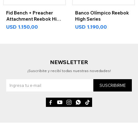
Fid Bench + Preacher
Banco Olímpico Reebok
Attachment Reebok High
High Series
Series
USD
1.150,00
USD
1.190,00
NEWSLETTER
¡Suscribite y recibí todas nuestras novedades!
SUSCRIBIRME




