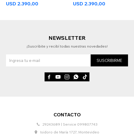
USD
2.390,00
USD
2.390,00
NEWSLETTER
¡Suscribite y recibí todas nuestras novedades!
SUSCRIBIRME





CONTACTO
29243689 | Service 099807743
Isidoro de María 1727, Montevideo