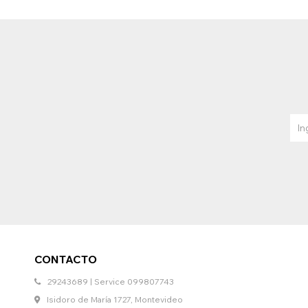
CONTACTO
29243689 | Service 099807743
Isidoro de María 1727, Montevideo