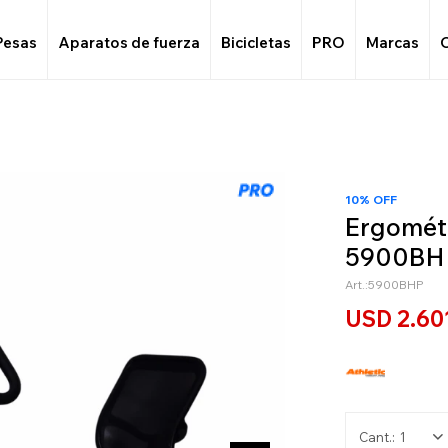
Pesas
Aparatos de fuerza
Bicicletas
PRO
Marcas
10% OFF
Ergométr
5900BH
5900BHP
USD
2.60
1