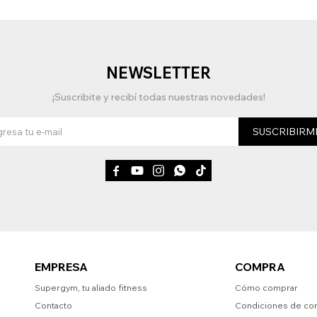
NEWSLETTER
¡Suscribite y recibí todas nuestras novedades!
SUSCRIBIRM





EMPRESA
COMPRA
Supergym, tu aliado fitness
Cómo comprar
Contacto
Condiciones de co