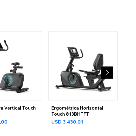
a Vertical Touch
Ergométrica Horizontal
Bici
Touch 813BHTFT
290
0,00
USD
3.430,01
US