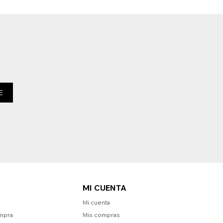
E
MI CUENTA
Mi cuenta
mpra
Mis compras