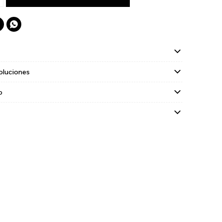

oluciones
o