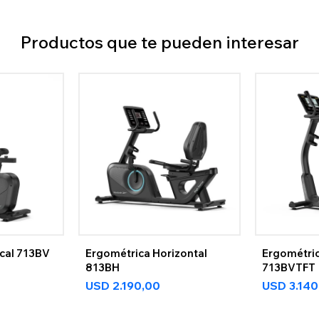
Productos que te pueden interesar
ical 713BV
Ergométrica Horizontal
Ergométric
813BH
713BVTFT
USD
2.190,00
USD
3.14