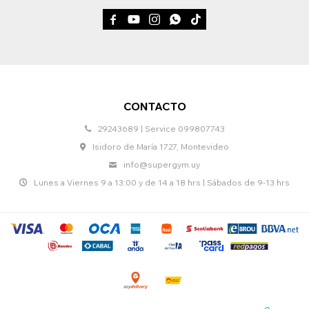





CONTACTO
29243689 | Service 099807743
Isidoro de María 1727, Montevideo
info@supergym.uy
Lunes a Viernes 9 a 13:00 y de 14 a 18 hrs | Sábados de 9-13 hrs