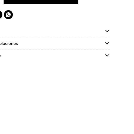

oluciones
o