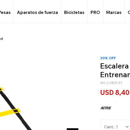
Pesas
Aparatos de fuerza
Bicicletas
PRO
Marcas
ad
30% OFF
Escalera
Entrena
LU821-31
USD
8,40
1