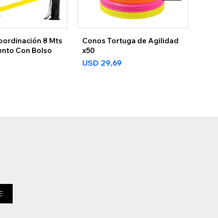
oordinación 8 Mts
Conos Tortuga de Agilidad
Bosu
ento Con Bolso
x50
Mad
USD
29,69
US
30%
E