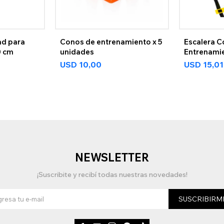
ad para
Conos de entrenamiento x 5
Escalera C
0 cm
unidades
Entrenami
USD
10,00
USD
15,01
NEWSLETTER
¡Suscribite y recibí todas nuestras novedades!
SUSCRIBIRM