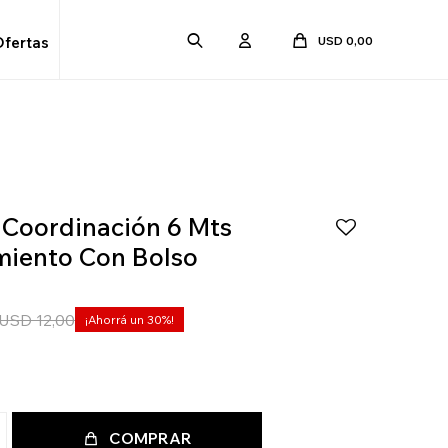
USD
0,00
Ofertas
 Coordinación 6 Mts
miento Con Bolso
USD
12,00
30
COMPRAR