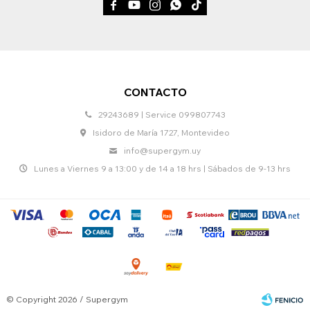





CONTACTO
29243689 | Service 099807743
Isidoro de María 1727, Montevideo
info@supergym.uy
Lunes a Viernes 9 a 13:00 y de 14 a 18 hrs | Sábados de 9-13 hrs
© Copyright 2026 / Supergym