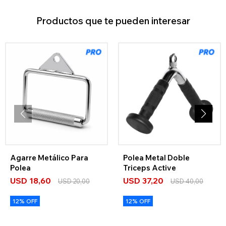
Productos que te pueden interesar
Agarre Metálico Para
Polea Metal Doble
Polea
Triceps Active
USD
18,60
USD
37,20
USD
20,00
USD
40,00
12% OFF
12% OFF