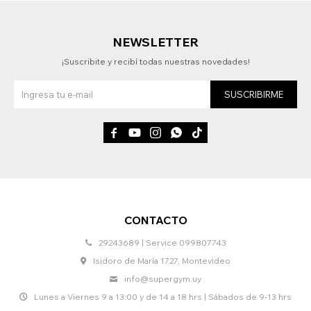
NEWSLETTER
¡Suscribite y recibí todas nuestras novedades!
SUSCRIBIRME





CONTACTO
29243689 | Service 099807743
Isidoro de María 1727, Montevideo
info@supergym.uy
Lunes a Viernes 9 a 13:00 y de 14 a 18 hrs | Sábados de 9-13 hrs