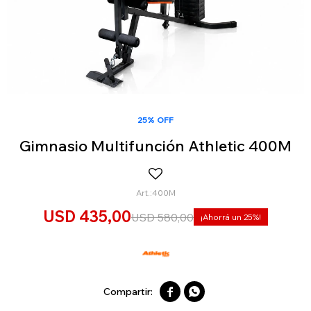
25% OFF
Gimnasio Multifunción Athletic 400M
400M
USD
435,00
USD
580,00
25

