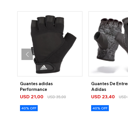
Guantes adidas
Guantes De Entr
Performance
Adidas
USD
21,00
USD
23,40
USD
35,00
USD
40% OFF
40% OFF