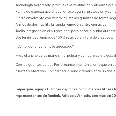
Tecnología Aeroready: promueve la ventilación y absorbe el su
Palma de gamuza acolchada: ofrece agarre, protección y como
Cierre envolvente con Velcro: ajusta los guantes de forma segu
Anillos duales: facilita la rápida remoción entre ejercicios.
Toalla integrada en el pulgar: ideal para secar el sudor durant
Sostenibilidad: empaque 100 % reciclable y libre de plásticos.
¿Cómo identificar el talle adecuado?
Mida el ancho de su mano sin el pulgar y compare con la guía d
Con los guantes adidas Performance, mantén el enfoque en ca
fuertes y efectivos. Comodidad, diseño y rendimiento unidos e
Supergym, equipá tu hogar o gimnasio con marcas fitness l
represenrantes de Reebok, Adidas y Athletic, con más de 20