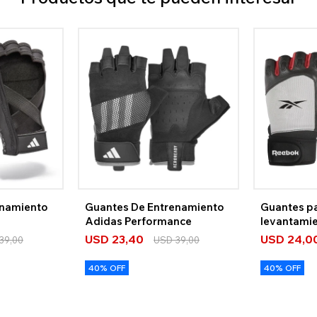
enamiento
Guantes De Entrenamiento
Guantes p
Adidas Performance
levantami
Reebok
USD
23,40
USD
24,0
39,00
USD
39,00
40% OFF
40% OFF