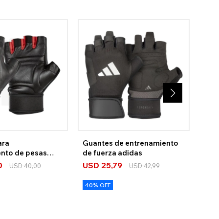
ara
Guantes de entrenamiento
Gua
ento de pesas
de fuerza adidas
US
0
USD
25,79
USD
40,00
USD
42,99
40%
40% OFF