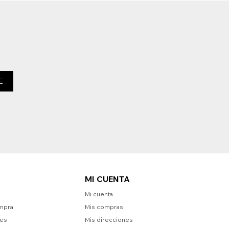
E
MI CUENTA
Mi cuenta
mpra
Mis compras
nes
Mis direcciones