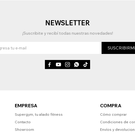
NEWSLETTER
¡Suscribite y recibí todas nuestras novedades!
SUSCRIBIRM





EMPRESA
COMPRA
Supergym, tu aliado fitness
Cómo comprar
Contacto
Condiciones de co
Showroom
Envíos y devolucio