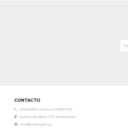
CONTACTO
29243689 | Service 099807743
Isidoro de María 1727, Montevideo
info@supergym.uy