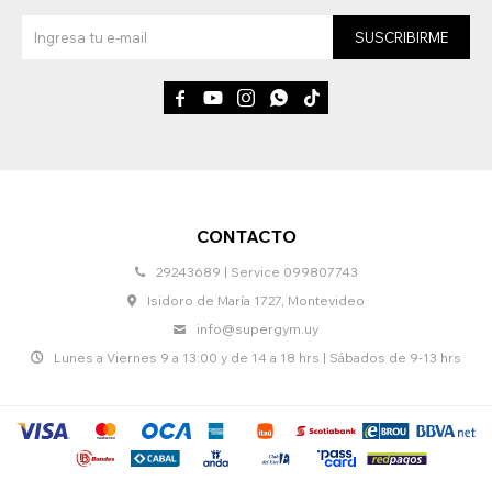
SUSCRIBIRME





CONTACTO
29243689 | Service 099807743
Isidoro de María 1727, Montevideo
info@supergym.uy
Lunes a Viernes 9 a 13:00 y de 14 a 18 hrs | Sábados de 9-13 hrs