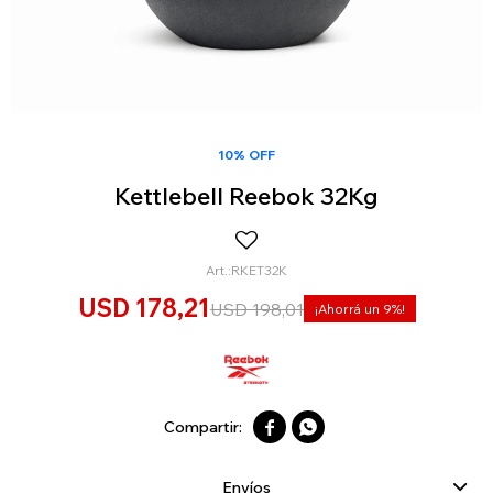
10% OFF
Kettlebell Reebok 32Kg
RKET32K
USD
178,21
USD
198,01
9


Envíos