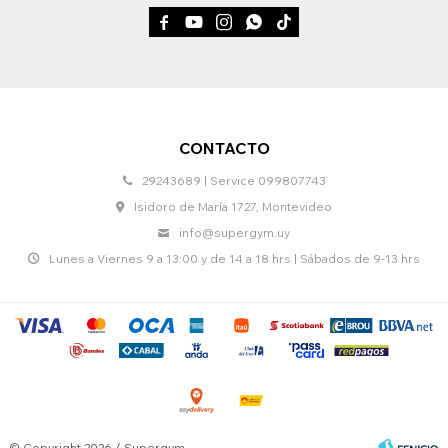





CONTACTO
29243689 | Service 099807743
Isidoro de María 1727, Montevideo
info@supergym.uy
Lunes a Viernes 9 a 13:00 y de 14 a 18 hrs | Sábados de 9-13 hrs
© Copyright 2026 / Supergym