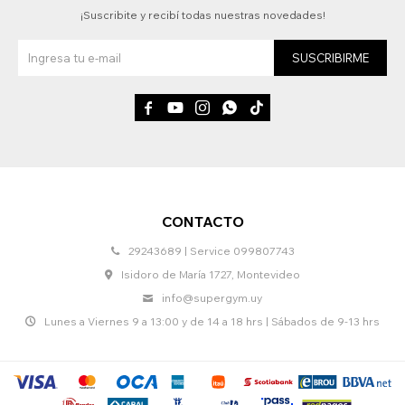
¡Suscribite y recibí todas nuestras novedades!
SUSCRIBIRME





CONTACTO
29243689 | Service 099807743
Isidoro de María 1727, Montevideo
info@supergym.uy
Lunes a Viernes 9 a 13:00 y de 14 a 18 hrs | Sábados de 9-13 hrs