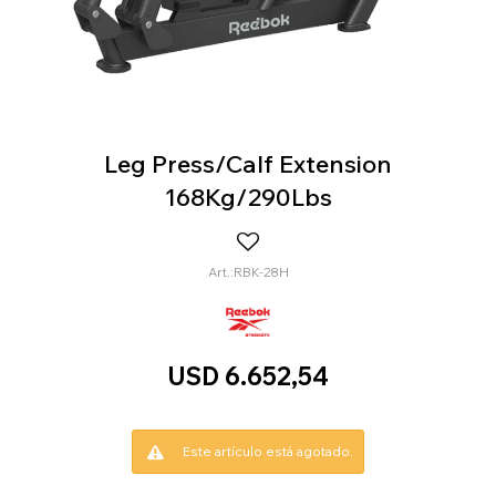
Leg Press/Calf Extension
168Kg/290Lbs
RBK-28H
USD
6.652,54
Este artículo está agotado.