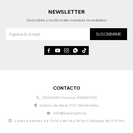
NEWSLETTER
¡Suscribite y recibí todas nuestras novedades!
SUSCRIBIRME





CONTACTO
29243689 | Service 099807743
Isidoro de María 1727, Montevideo
info@supergym.uy
Lunes a Viernes 9 a 13:00 y de 14 a 18 hrs | Sábados de 9-13 hrs