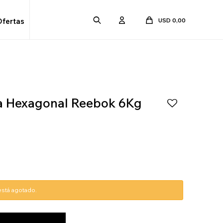
USD
0,00
Ofertas
 Hexagonal Reebok 6Kg
 está agotado.