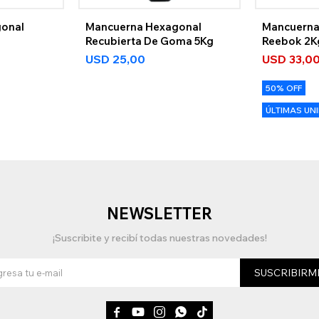
onal
Mancuerna Hexagonal
Mancuerna
Recubierta De Goma 5Kg
Reebok 2K
USD
25,00
USD
33,0
50% OFF
ÚLTIMAS UN
NEWSLETTER
¡Suscribite y recibí todas nuestras novedades!
SUSCRIBIRM




