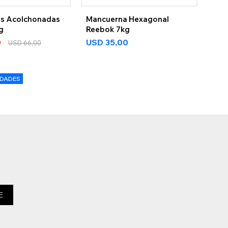
s Acolchonadas
Mancuerna Hexagonal
Man
g
Reebok 7kg
Ree
0
USD
35,00
US
USD
66,00
10%
IDADES
E