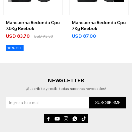
Mancuerna Redonda Cpu
Mancuerna Redonda Cpu
7.5Kg Reebok
7Kg Reebok
USD
83,70
USD
87,00
USD
93,00
10% OFF
NEWSLETTER
¡Suscribite y recibí todas nuestras novedades!
SUSCRIBIRME




