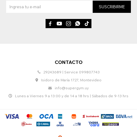
SUSCRIBIRME





CONTACTO
29243689 | Service 099807743
Isidoro de María 1727, Montevideo
info@supergym.uy
Lunes a Viernes 9 a 13:00 y de 14 a 18 hrs | Sábados de 9-13 hrs