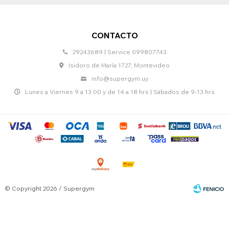
CONTACTO
29243689 | Service 099807743
Isidoro de María 1727, Montevideo
info@supergym.uy
Lunes a Viernes 9 a 13:00 y de 14 a 18 hrs | Sábados de 9-13 hrs
© Copyright 2026 / Supergym