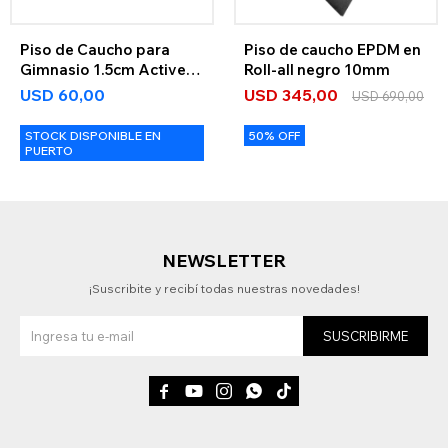
Piso de Caucho para
Piso de caucho EPDM en
Gimnasio 1.5cm Active
Roll-all negro 10mm
Max
USD
60,00
USD
345,00
USD
690,00
STOCK DISPONIBLE EN
50% OFF
PUERTO
NEWSLETTER
¡Suscribite y recibí todas nuestras novedades!
SUSCRIBIRME




