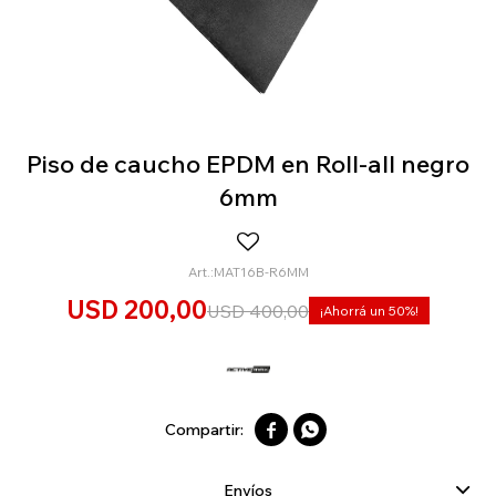
Piso de caucho EPDM en Roll-all negro
6mm
MAT16B-R6MM
USD
200,00
USD
400,00
50


Envíos