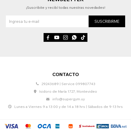
¡Suscribite y recibí todas nuestras novedades!
SUSCRIBIRME





CONTACTO
29243689 | Service 099807743
Isidoro de María 1727, Montevideo
info@supergym.uy
Lunes a Viernes 9 a 13:00 y de 14 a 18 hrs | Sábados de 9-13 hrs