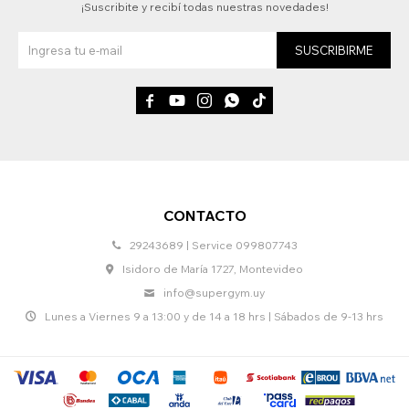
¡Suscribite y recibí todas nuestras novedades!
SUSCRIBIRME





CONTACTO
29243689 | Service 099807743
Isidoro de María 1727, Montevideo
info@supergym.uy
Lunes a Viernes 9 a 13:00 y de 14 a 18 hrs | Sábados de 9-13 hrs