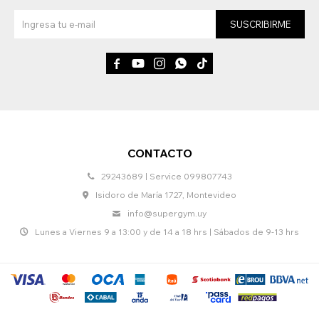
SUSCRIBIRME





CONTACTO
29243689 | Service 099807743
Isidoro de María 1727, Montevideo
info@supergym.uy
Lunes a Viernes 9 a 13:00 y de 14 a 18 hrs | Sábados de 9-13 hrs