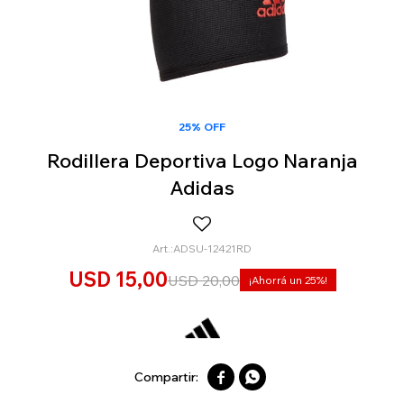
25% OFF
Rodillera Deportiva Logo Naranja
Adidas
ADSU-12421RD
USD
15,00
USD
20,00
25

