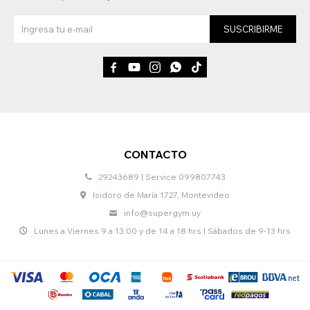
SUSCRIBIRME





CONTACTO
29243689 | Service 099807743
Isidoro de María 1727, Montevideo
info@supergym.uy
Lunes a Viernes 9 a 13:00 y de 14 a 18 hrs | Sábados de 9-13 hrs