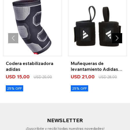
Codera estabilizadora
Muñequeras de
adidas
levantamiento Adidas
Logo Nuevo
USD
15,00
USD
21,00
USD
20,00
USD
28,00
25% OFF
25% OFF
NEWSLETTER
¡Suscribite y recibí todas nuestras novedades!