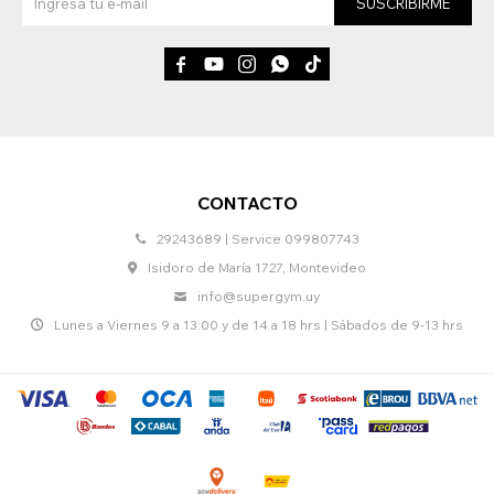
SUSCRIBIRME





CONTACTO
29243689 | Service 099807743
Isidoro de María 1727, Montevideo
info@supergym.uy
Lunes a Viernes 9 a 13:00 y de 14 a 18 hrs | Sábados de 9-13 hrs