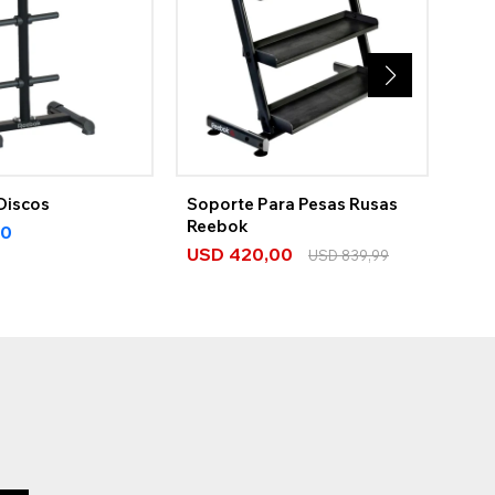
Discos
Soporte Para Pesas Rusas
Sop
Reebok
00
US
USD
420,00
USD
839,99