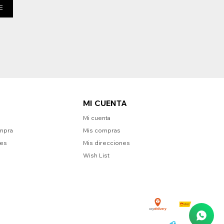
E
MI CUENTA
Mi cuenta
mpra
Mis compras
nes
Mis direcciones
Wish List