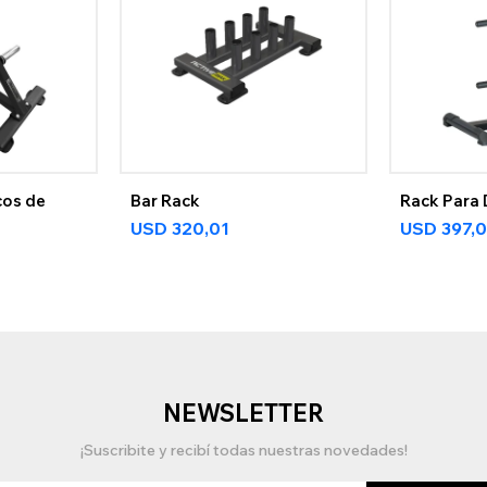
cos de
Bar Rack
Rack Para 
USD
320,01
USD
397,
NEWSLETTER
¡Suscribite y recibí todas nuestras novedades!