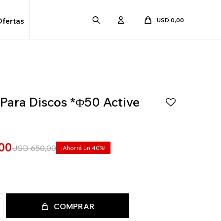
USD
0,00
Ofertas
Para Discos *Φ50 Active
00
USD
650,00
40
COMPRAR