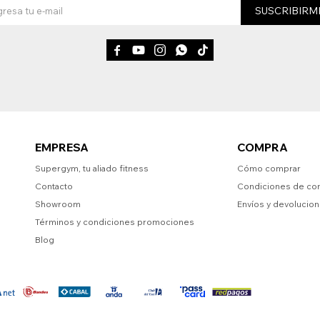
SUSCRIBIRM





EMPRESA
COMPRA
Supergym, tu aliado fitness
Cómo comprar
Contacto
Condiciones de co
Showroom
Envíos y devolucio
Términos y condiciones promociones
Blog