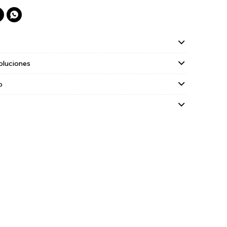

oluciones
o