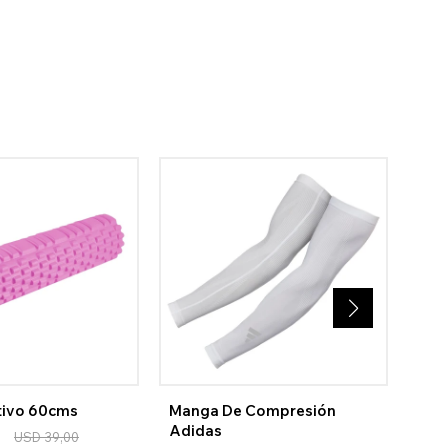
tivo 60cms
Manga De Compresión
Rol
Adidas
Esp
0
USD
39,00