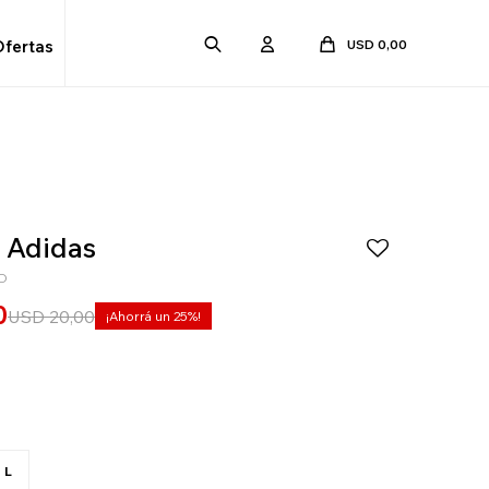
USD
0,00
Ofertas
a Adidas
D
0
USD
20,00
25
L