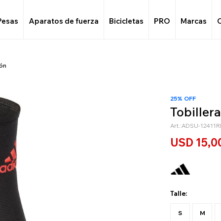
Pesas
Aparatos de fuerza
Bicicletas
PRO
Marcas
ión
25% OFF
Tobiller
ADSU-12411R
USD
15,0
Talle:
S
M