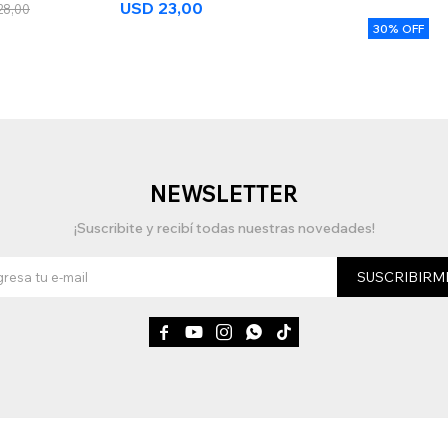
USD
23,00
28,00
30% OFF
NEWSLETTER
¡Suscribite y recibí todas nuestras novedades!
SUSCRIBIRM




