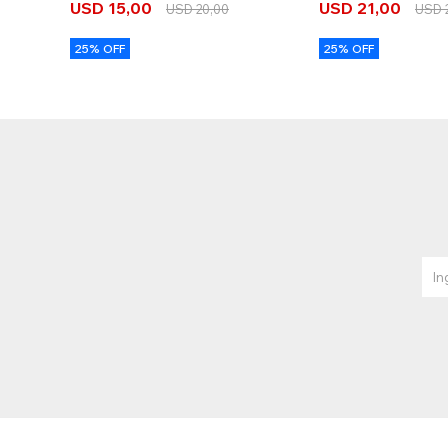
Nuevo
USD
15,00
USD
21,00
USD
20,00
USD
25% OFF
25% OFF