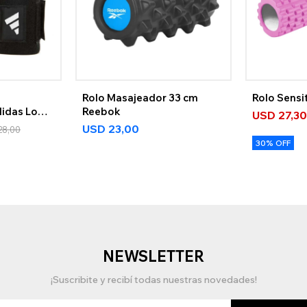
Rolo Masajeador 33 cm
Rolo Sensi
didas Logo
Reebok
USD
27,3
USD
23,00
28,00
30% OFF
NEWSLETTER
¡Suscribite y recibí todas nuestras novedades!