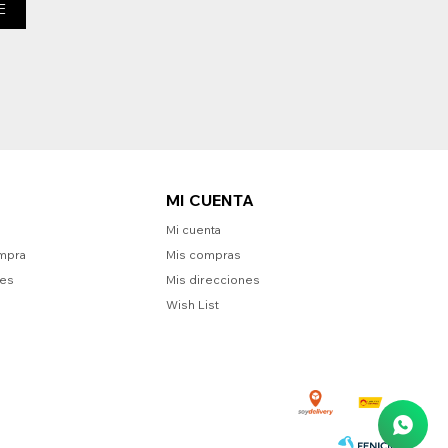
E
MI CUENTA
Mi cuenta
mpra
Mis compras
nes
Mis direcciones
Wish List