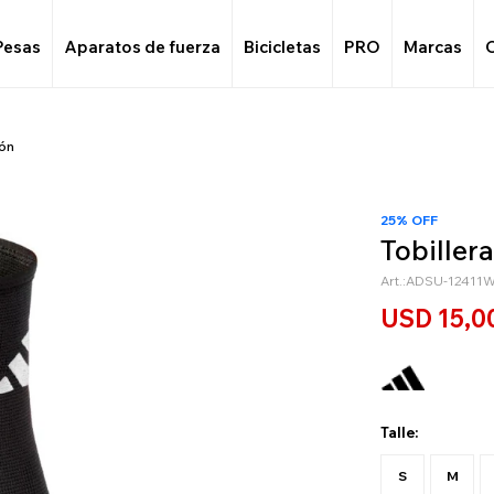
Pesas
Aparatos de fuerza
Bicicletas
PRO
Marcas
ión
25% OFF
Tobiller
ADSU-12411
USD
15,0
Talle:
S
M