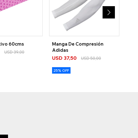
tivo 60cms
Manga De Compresión
Rol
Adidas
Esp
0
USD
39,00
USD
37,50
US
USD
50,00
25% OFF
25%