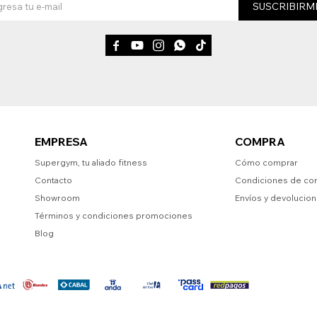
SUSCRIBIRM





EMPRESA
COMPRA
Supergym, tu aliado fitness
Cómo comprar
Contacto
Condiciones de co
Showroom
Envíos y devolucio
Términos y condiciones promociones
Blog