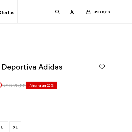
USD
0,00
Ofertas
a Deportiva Adidas
WH
0
USD
20,00
25
L
XL