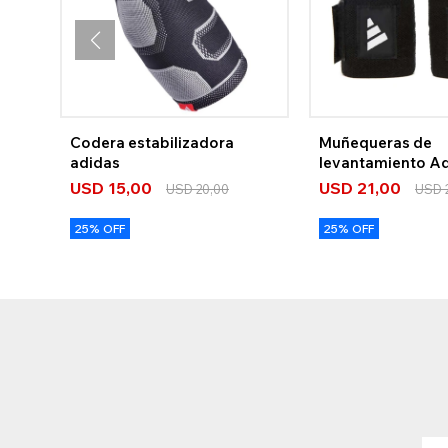
Codera estabilizadora
Muñequeras de
adidas
levantamiento A
Nuevo
USD
15,00
USD
21,00
USD
20,00
USD
25% OFF
25% OFF